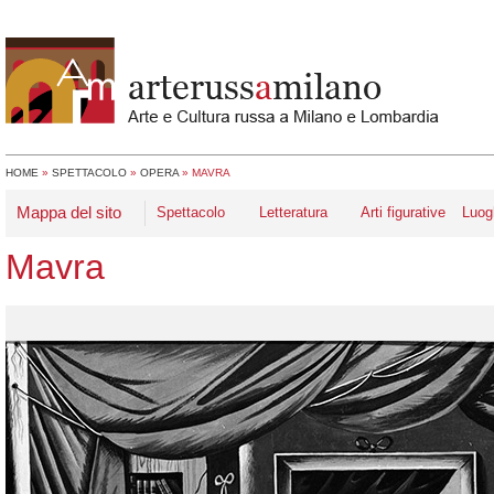
HOME
»
SPETTACOLO
»
OPERA
»
MAVRA
Mappa del sito
Spettacolo
Letteratura
Arti figurative
Luog
Mavra