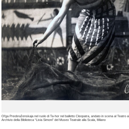
Ol’ga Preobraženskaja nel ruolo di Ta-hor nel balletto Cleopatra, andato in scena al Teatro a
Archivio della Biblioteca “Livia Simoni” del Museo Teatrale alla Scala, Milano