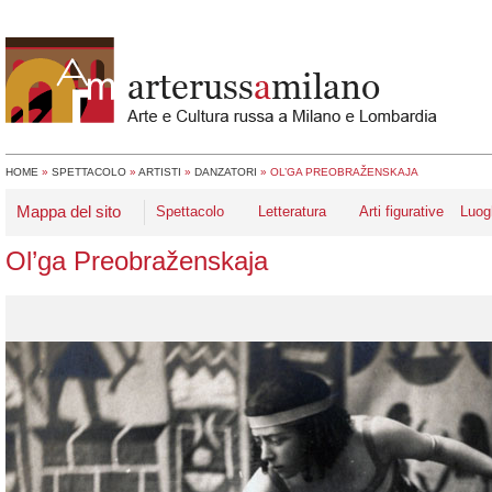
HOME
»
SPETTACOLO
»
ARTISTI
»
DANZATORI
»
OL’GA PREOBRAŽENSKAJA
Mappa del sito
Spettacolo
Letteratura
Arti figurative
Luog
Ol’ga Preobraženskaja