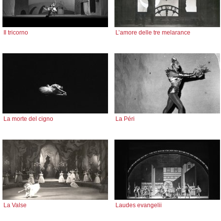
Il tricorno
L’amore delle tre melarance
La morte del cigno
La Péri
La Valse
Laudes evangelii