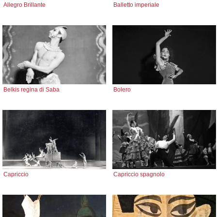
Allegro Brillante
Balletto imperiale
Belkis regina di Saba
Bolero
Capriccio
Capriccio spagnolo