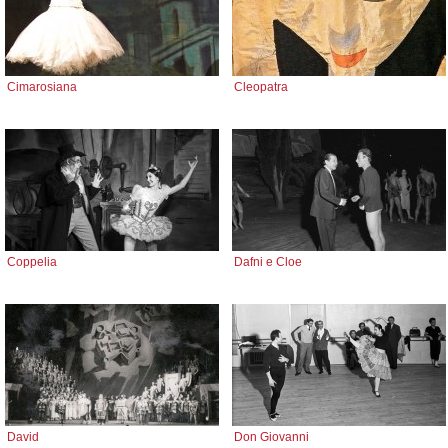
Cimarosiana
Cleopatra
Coppelia
Dafni e Cloe
David
Don Giovanni