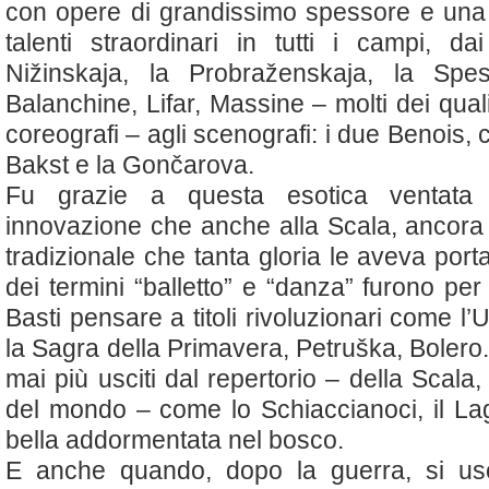
con opere di grandissimo spessore e una 
talenti straordinari in tutti i campi, dai
Nižinskaja, la Probraženskaja, la Spes
Balanchine, Lifar, Massine – molti dei qua
coreografi – agli scenografi: i due Benois,
Bakst e la Gončarova.
Fu grazie a questa esotica ventata
innovazione che anche alla Scala, ancora 
tradizionale che tanta gloria le aveva portat
dei termini “balletto” e “danza” furono pe
Basti pensare a titoli rivoluzionari come l’U
la Sagra della Primavera, Petruška, Bolero
mai più usciti dal repertorio – della Scala, e 
del mondo – come lo Schiaccianoci, il Lag
bella addormentata nel bosco.
E anche quando, dopo la guerra, si usc