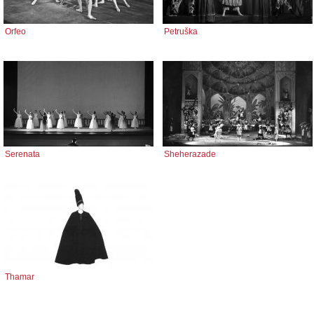
Orfeo
Petruška
Serenata
Sheherazade
Thamar