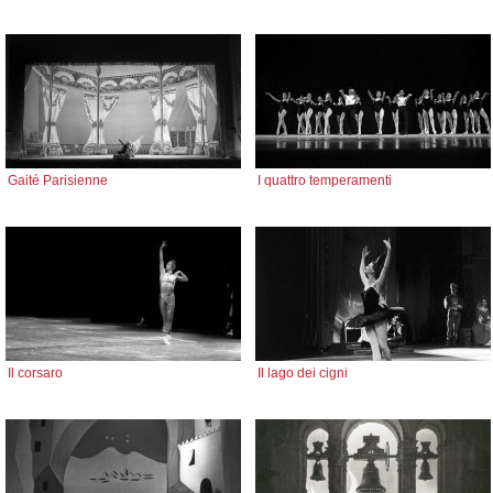
Gaité Parisienne
I quattro temperamenti
Il corsaro
Il lago dei cigni