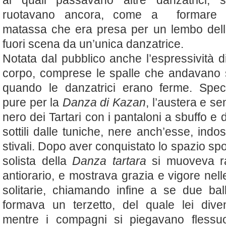
ai quali passavano altre danzatrici; s
ruotavano ancora, come a formare u
matassa che era presa per un lembo dell’
fuori scena da un’unica danzatrice.
Notata dal pubblico anche l’espressività d
corpo, comprese le spalle che andavano 
quando le danzatrici erano ferme. Speci
pure per la
Danza di Kazan
, l’austera e s
nero dei Tartari con i pantaloni a sbuffo e 
sottili dalle tuniche, nere anch’esse, indo
stivali. Dopo aver conquistato lo spazio spog
solista della
Danza tartara
si muoveva ra
antiorario, e mostrava grazia e vigore nel
solitarie, chiamando infine a se due ball
formava un terzetto, del quale lei dive
mentre i compagni si piegavano flessu