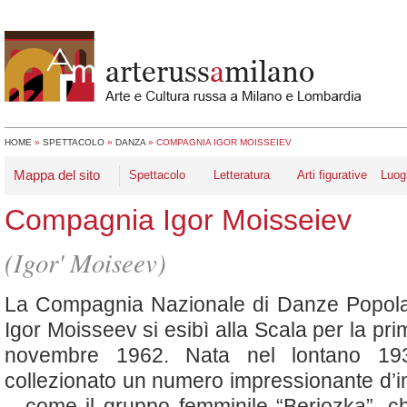
HOME
»
SPETTACOLO
»
DANZA
»
COMPAGNIA IGOR MOISSEIEV
Mappa del sito
Spettacolo
Letteratura
Arti figurative
Luog
Compagnia Igor Moisseiev
(Igor' Moiseev)
La Compagnia Nazionale di Danze Popolar
Igor Moisseev si esibì alla Scala per la prim
novembre 1962. Nata nel lontano 19
collezionato un numero impressionante d’imi
– come il gruppo femminile “Beriozka”, ch