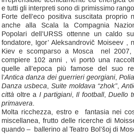
e tutti gli interpreti sono di primissimo rango
Forte dell’eco positiva suscitata proprio ne
anche alla Scala la Compagnia Nazio
Popolari dell’URSS ottenne un caldo su
fondatore, Igor’ Aleksandrovi
č
Moiseev , 
Kiev e scomparso a Mosca nel 2007, 
compiere 102 anni , vi portò una raccol
quelle all’epoca più famose del suo re
l’
Antica danza dei guerrieri georgiani
,
Poli
Danza usbeca
,
Suite moldava “zhok”
,
Anti
città
oltre a
I partigiani
,
Il football
,
Duello t
primavera
.
Molta ricchezza, estro e fantasia nei co
miscellanea, frutto delle ricerche di Mois
quando – ballerino al Teatro Bol’šoj di Mos