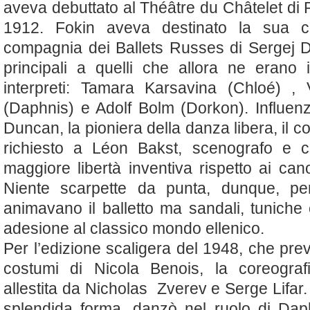
aveva debuttato
al Théâtre du Châtelet di
P
1912. Fokin aveva destinato la sua co
compagnia dei Ballets Russes di Sergej Dja
principali a quelli che allora ne erano 
interpreti: Tamara Karsavina (Chloé) , V
(Daphnis) e Adolf Bolm (Dorkon). Influen
Duncan, la pioniera della danza libera, il 
richiesto a Léon Bakst, scenografo e c
maggiore libertà inventiva rispetto ai can
Niente scarpette da punta, dunque, pe
animavano il balletto ma sandali, tuniche
adesione al classico mondo ellenico.
Per l’edizione scaligera del 1948, che pr
costumi di Nicola Benois, la coreograf
allestita da Nicholas Zverev e Serge Lifar. 
splendida forma,
danzò nel ruolo di
Dap