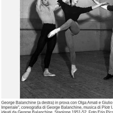
George Balanchine (a destra) in prova con Olga Amati e Giulio 
Imperiale”, coreografia di George Balanchine, musica di Pïotr I
ideati da George Balanchine. Stagione 1951-52. Foto Erio Picc