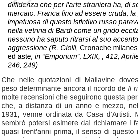
diffidenza che per l’arte straniera ha, di sol
mercato. Franca fino ad essere cruda, la 
impetuosa di questo istintivo russo pare
nella vetrina di Bardi come un grido eccit
nessuno ha saputo ritrarsi al suo accent
aggressione (R. Giolli,
Cronache milanesi
ed aste
, in “Emporium”, LXIX, , 412, April
246, 249)
Che nelle quotazioni di Maliavine dove
peso determinante ancora il ricordo de
Il r
molte recensioni che seguirono questa per
che, a distanza di un anno e mezzo, ne
1931, venne ordinata da Casa d’Artisti.
sembrò potersi esimere dal richiamare i fa
quasi trent’anni prima, il senso di questo