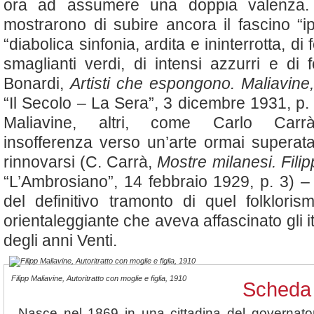
ora ad assumere una doppia valenza. 
mostrarono di subire ancora il fascino “ip
“diabolica sinfonia, ardita e ininterrotta, di 
smaglianti verdi, di intensi azzurri e di 
Bonardi,
Artisti che espongono. Maliavine,
“Il Secolo – La Sera”, 3 dicembre 1931, p. 
Maliavine, altri, come Carlo Carr
insofferenza verso un’arte ormai superat
rinnovarsi (C. Carrà,
Mostre milanesi. Fili
“L’Ambrosiano”, 14 febbraio 1929, p. 3) –
del definitivo tramonto di quel folklori
orientaleggiante che aveva affascinato gli it
degli anni Venti.
Filipp Maliavine, Autoritratto con moglie e figlia, 1910
Scheda 
Nasce nel 1869 in una cittadina del governato