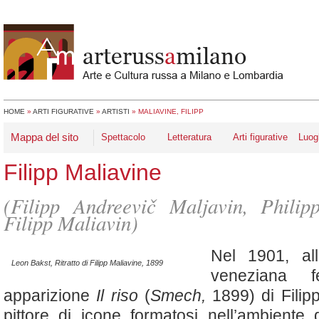
HOME
»
ARTI FIGURATIVE
»
ARTISTI
»
MALIAVINE, FILIPP
Mappa del sito
Spettacolo
Letteratura
Arti figurative
Luog
Filipp Maliavine
(Filipp Andreevič Maljavin, Philip
Filipp Maliavin)
Nel 1901, al
Leon Bakst, Ritratto di Filipp Maliavine, 1899
veneziana 
apparizione
Il riso
(
Smech,
1899) di Filip
pittore di icone formatosi nell’ambiente