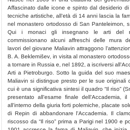
Affascinato dalle icone e spinto dal desiderio d
tecniche artistiche, all’età di 14 anni lascia la fa
nel monastero ortodosso di San Panteleimon, s
Qui i monaci gli insegnano le arti del m
commissionano alcuni affreschi delle mura d
lavori del giovane Maliavin attraggono l’attenzio
B. A. Beklemišev, in visita al monastero ortodoss
a tornare in Russia e, nel 1892, a iscriversi all’A
Arti a Pietroburgo. Sotto la guida del suo maest
Maliavin si distingue presto per le sue originali do
cui è una significativa sintesi il quadro “Il riso” 
presentato all’esame finale dell’Accademia, il
all’interno della giuria forti polemiche, placate so
di Repin di abbandonare l’Accademia. Il cla
riscosso da “Il riso” prima a Parigi nel 1900 e p
1901 accresce la fama di Maliavin, che inizia 