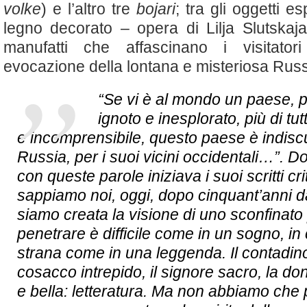
volke
) e l’altro tre
bojari
; tra gli oggetti es
legno decorato – opera di Lilja Slutskaja 
manufatti che affascinano i visitato
evocazione della lontana e misteriosa Russ
“Se vi è al mondo un paese, più
ignoto e inesplorato, più di tu
e incomprensibile, questo paese è indiscu
Russia, per i suoi vicini occidentali…”. Do
con queste parole iniziava i suoi scritti cri
sappiamo noi, oggi, dopo cinquant’anni d
siamo creata la visione di uno sconfinato
penetrare è difficile come in un sogno, in c
strana come in una leggenda. Il contadino 
cosacco intrepido, il signore sacro, la d
e bella: letteratura. Ma non abbiamo che p