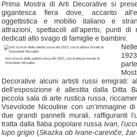
Prima Mostra di Arti Decorative si pre
gigantesca fiera dove, accanto all’e
oggettistica e mobilio italiano e stran
attrazioni, spettacoli all’aperto, punti di
dedicati allo svago di famiglie e bambini.
Nell
192
Uno scorcio della saletta russa del 1923, con la pittura murale di
par
Vsevolode Nicouline
Mos
Decorative alcuni artisti russi emigrati: 
dell’esposizione è allestita dalla Ditta
piccola sala di arte rustica russa, riccam
Vsevolode Nicouline con un’immagine di
due grandi pannelli murali, raffiguranti 
tratta dalla fiaba popolare russa
Ivan, l’ucc
lupo grigio
(
Skazka ob Ivane-careviče, žar-