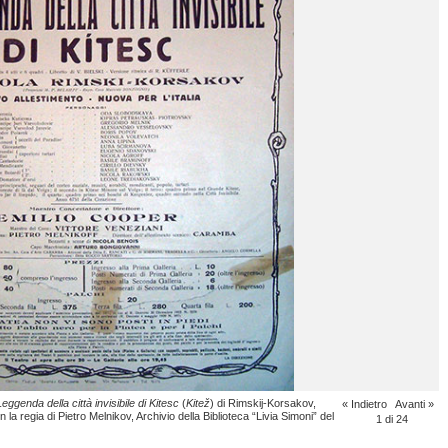
Leggenda della città invisibile di Kitesc
(
Kitež
) di Rimskij-Korsakov,
« Indietro
Avanti »
 la regia di Pietro Melnikov, Archivio della Biblioteca “Livia Simoni” del
1
di 24