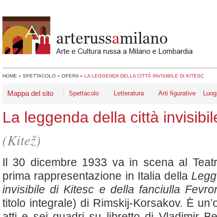
HOME
»
SPETTACOLO
»
OPERA
»
LA LEGGENDA DELLA CITTÀ INVISIBILE DI KITESC
Mappa del sito
Spettacolo
Letteratura
Arti figurative
Luog
La leggenda della città invisibil
(Kitež)
Il 30 dicembre 1933 va in scena al Teatr
prima rappresentazione in Italia della
Legge
invisibile di Kitesc e della fanciulla Fevro
titolo integrale)
di Rimskij-Korsakov. È un’
atti e sei quadri su libretto di Vladimir Be