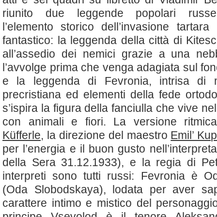
riunito due leggende popolari russe,
l’elemento storico dell’invasione tartara
fantastico: la leggenda della città di Kitesc
all’assedio dei nemici grazie a una neb
l’avvolge prima che venga adagiata sul fon
e la leggenda di Fevronia, intrisa di m
precristiana ed elementi della fede ortodo
s’ispira la figura della fanciulla che vive ne
con animali e fiori. La versione ritmi
Küfferle
, la direzione del maestro
Emil’ Kup
per l’energia e il buon gusto nell’interpret
della Sera 31.12.1933), e la regia di Pet
interpreti sono tutti russi: Fevronia è 
(Oda Slobodskaya), lodata per aver sapu
carattere intimo e mistico del personaggio
principe Vsevolod è il tenore
Aleksan