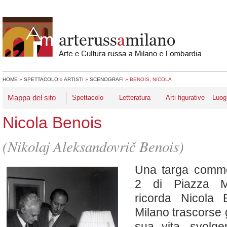
HOME
»
SPETTACOLO
»
ARTISTI
»
SCENOGRAFI
»
BENOIS, NICOLA
Mappa del sito
Spettacolo
Letteratura
Arti figurative
Luog
Nicola Benois
(Nikolaj Aleksandovrič Benois)
Una targa comme
2 di Piazza M
ricorda Nicola 
Milano trascorse 
sua vita, svolgen