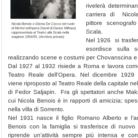
rivelerà determinan
carriera di Nico
pittore scenografo
Nicola Benois e Disma De Cecco nel ruolo
di Michol nell’opera David di Darius Milhaud,
Scala.
rappresentata al Teatro alla Scala nella
stagione 1954/55. (Archivio privato)
Nel 1926 si trasfe
esordisce sulla s
realizzando scene e costumi per Chovanscina e
Dal 1927 al 1932 risiede a Roma e lavora com
Teatro Reale dell’Opera. Nel dicembre 192
viene riproposto al Teatro Reale della capitale nel
di Fedor Saljapin. Fra gli spettatori anche Mak
cui Nicola Benois è in rapporti di amicizia; spe
nella villa di Sorrento.
Nel 1931 nasce il figlio Romano Alberto e l’
Benois con la famiglia si trasferisce di nuovo
riprende un’attività sempre più intensa e cont