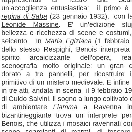
un’accoglienza entusiastica: il primo è
regina di Saba
(23 gennaio 1932), con la
Léonide Massine
. E’ un’edizione stu
bellezza e ricchezza di scene e costumi
seicento. In
Maria Egiziaca
(1 febbraio 
dello stesso Respighi, Benois interpret
spirito arcaicizzante dell’opera, re
scenografia molto originale: un gran q
dorato a tre pannelli, per ricostruire 
primitivo di un mistero medievale. E infin
in tre atti, andata in scena il 9 febbraio 1
di Guido Salvini. Il sogno a lungo coltivato
di ambientare
Fiamma
a Ravenna in
bizantineggiante trova un interprete per
Benois, che utilizza i mosaici ravennati c
scene sgargianti di marmi, di tessere 