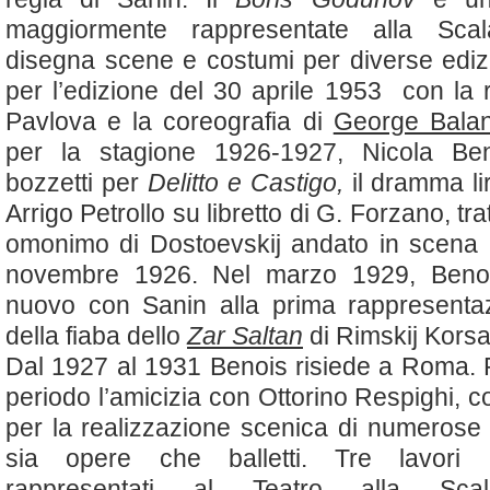
maggiormente rappresentate alla Sca
disegna scene e costumi per diverse edizio
per l’edizione del 30 aprile 1953 con la r
Pavlova e la coreografia di
George Bala
per la stagione 1926-1927, Nicola Be
bozzetti per
Delitto e Castigo,
il dramma lir
Arrigo Petrollo su libretto di G. Forzano, tr
omonimo di Dostoevskij andato in scena a
novembre 1926. Nel marzo 1929, Benoi
nuovo con Sanin alla prima rappresentaz
della fiaba dello
Zar Saltan
di Rimskij Korsa
Dal 1927 al 1931 Benois risiede a Roma. 
periodo l’amicizia con Ottorino Respighi, c
per la realizzazione scenica di numerose
sia opere che balletti. Tre lavori i
rappresentati al Teatro alla Scal