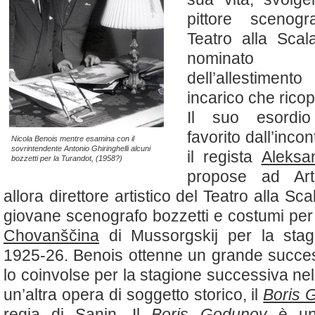
pittore scenogr
Teatro alla Scal
nominato 
dell’allestim
incarico che ricop
Il suo esordio
favorito dall’inco
Nicola Benois mentre esamina con il
sovrintendente Antonio Ghiringhelli alcuni
il regista
Aleksa
bozzetti per la Turandot, (1958?)
propose ad Artu
allora direttore artistico del Teatro alla Scal
giovane scenografo bozzetti e costumi per 
Chovanščina
di Mussorgskij per la stagi
1925-26. Benois ottenne un grande succe
lo coinvolse per la stagione successiva nell
un’altra opera di soggetto storico, il
Boris 
regia di Sanin. Il
Boris Godunov
è una