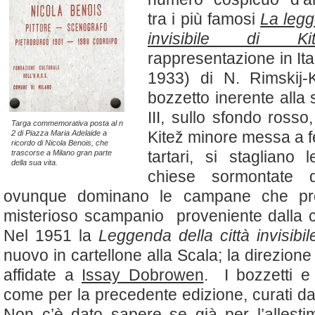
tra i più famosi
La legg
invisibile di Kit
rappresentazione in It
1933) di N. Rimskij
bozzetto inerente alla s
III, sullo sfondo rosso
Targa commemorativa posta al n
Kitež minore messa a f
2 di Piazza Maria Adelaide a
ricordo di Nicola Benois, che
tartari, si stagliano 
trascorse a Milano gran parte
della sua vita.
chiese sormontate
ovunque dominano le campane che pre
misterioso scampanio proveniente dalla 
Nel 1951 la
Leggenda della città invisibi
nuovo in cartellone alla Scala; la direzione
affidate a
Issay Dobrowen
. I bozzetti e 
come per la precedente edizione, curati da
Non c’è dato sapere se già per l’allest