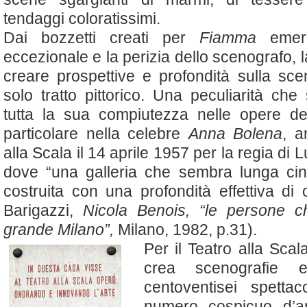
tendaggi coloratissimi.
Dai bozzetti creati per
Fiamma
emer
eccezionale e la perizia dello scenografo, la
creare prospettive e profondità sulla scen
solo tratto pittorico. Una peculiarità che
tutta la sua compiutezza nelle opere del
particolare nella celebre
Anna Bolena
, a
alla Scala il 14 aprile 1957 per la regia di 
dove “una galleria che sembra lunga cin
costruita con una profondità effettiva di 
Barigazzi,
Nicola Benois, “le persone c
grande Milano”,
Milano, 1982, p.31).
Per il Teatro alla Sca
crea scenografie 
centoventisei spettaco
numero cospicuo d’a