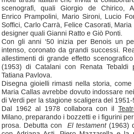
scenografi, quali Giorgio de Chirico, A
Enrico Prampolini, Mario Sironi, Lucio F
Soffici, Carlo Carrà, Felice Casorati, Maria 
designer quali Gianni Ratto e Giò Ponti.
Con gli anni ‘50 inizia per Benois un pe
intenso, coronato da grandi successi. Re
allestimenti di grande effetto scenografi
(1953)
di Catalani con Renata Tebaldi p
Tatiana Pavlova.
Disegna gioielli rimasti nella storia, com
Maria Callas avrebbe dovuto indossare ne
di Verdi per la stagione scaligera del 1951-
Dal 1962 al 1978 collabora con il
Teat
Milano, preparando i bozzetti e i figurini per 
prosa. Debutta con
El testament
(1963) d
con Adriana Asti, Piero Mazzarella e la r