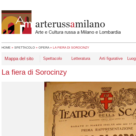
HOME
»
SPETTACOLO
»
OPERA
»
LA FIERA DI SOROCINZY
Mappa del sito
Spettacolo
Letteratura
Arti figurative
Luog
La fiera di Sorocinzy