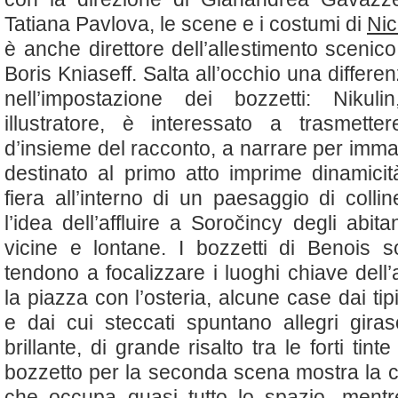
Tatiana Pavlova, le scene e i costumi di
Nic
è anche direttore dell’allestimento scenico
Boris Kniaseff. Salta all’occhio una differe
nell’impostazione dei bozzetti: Nikul
illustratore, è interessato a trasmette
d’insieme del racconto, a narrare per imma
destinato al primo atto imprime dinamicit
fiera all’interno di un paesaggio di coll
l’idea dell’affluire a Soročincy degli abitan
vicine e lontane. I bozzetti di Benois so
tendono a focalizzare i luoghi chiave dell
la piazza con l’osteria, alcune case dai tipic
e dai cui steccati spuntano allegri giraso
brillante, di grande risalto tra le forti tinte
bozzetto per la seconda scena mostra la c
che occupa quasi tutto lo spazio, mentr