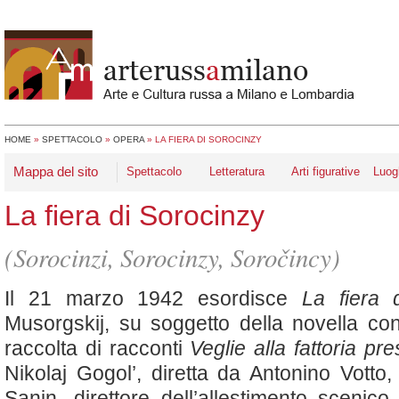
HOME
»
SPETTACOLO
»
OPERA
»
LA FIERA DI SOROCINZY
Mappa del sito
Spettacolo
Letteratura
Arti figurative
Luog
La fiera di Sorocinzy
(Sorocinzi, Sorocinzy, Soročincy)
Il 21 marzo 1942 esordisce
La fiera 
Musorgskij, su soggetto della novella con
raccolta di racconti
Veglie alla fattoria pr
Nikolaj Gogol’, diretta da Antonino Votto,
Sanin, direttore dell’allestimento scenic