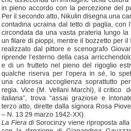
in pieno accordo con la percezione del pub
Per il secondo atto, Nikulin disegna una car
contadina ucraina dal tetto di paglia, con l’
circondata da una vasta prateria lungo la 
un filare di pioppi, mentre il bozzetto per il
realizzato dal pittore e scenografo Giova
riprende l’esterno della casa arricchendol
e di un frutteto nel pieno del rigoglio es
qualche riserva per l’opera in sé, lo spet
una calorosa accoglienza soprattutto pe
regia. Vice (M. Vellani Marchi), il critico de
italiana”, trova “assai graziose e intona
terzo atto, dirette dalla signora Rosa Piov
– N. 13 29 marzo 1942-XX).
La
Fiera di
Sorocinzy viene riproposta alla
con la direzione di Gianandrea Gavazzen