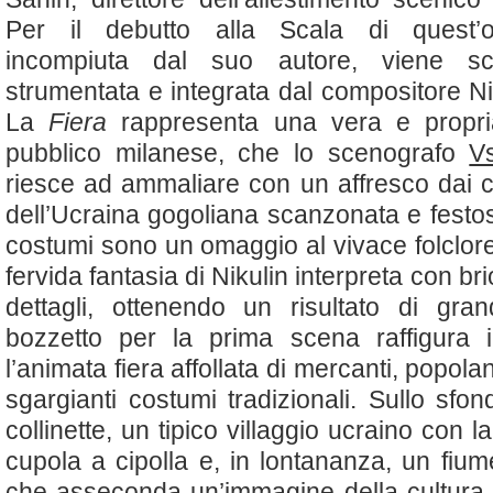
Per il debutto alla Scala di quest’o
incompiuta dal suo autore, viene sce
strumentata e integrata dal compositore Ni
La
Fiera
rappresenta una vera e propria
pubblico milanese, che lo scenografo
V
riesce ad ammaliare con un affresco dai co
dell’Ucraina gogoliana scanzonata e festosa
costumi sono un omaggio al vivace folclore
fervida fantasia di Nikulin interpreta con br
dettagli, ottenendo un risultato di grand
bozzetto per la prima scena raffigura 
l’animata fiera affollata di mercanti, popolan
sgargianti costumi tradizionali. Sullo sfo
collinette, un tipico villaggio ucraino con l
cupola a cipolla e, in lontananza, un fium
che asseconda un’immagine della cultura